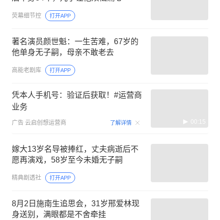
荧幕细节控
打开APP
著名演员颜世魁：一生苦难，67岁的
他单身无子嗣，母亲不敢老去
高能老剧库
打开APP
凭本人手机号：验证后获取！#运营商
业务
00:15
广告
云启创想运营商
了解详情
嫁大13岁名导被捧红，丈夫病逝后不
愿再演戏，58岁至今未婚无子嗣
精典剧透社
打开APP
8月2日施南生追思会，31岁邢爱林现
身送别，满眼都是不舍牵挂