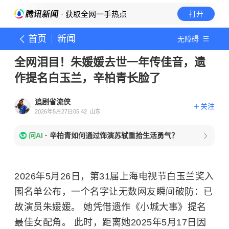
· 获取全网一手热点
打开
首页
新闻
无障碍
全网泪目！朱媛媛去世一年传佳音，遗
作提名白玉兰，辛柏青长脸了
追剧省流侠
关注
2026年5月27日05:42
山东
问AI
·
辛柏青如何通过饰演苏轼重拾生活勇气？
2026年5月26日，第31届上海电视节白玉兰奖入
围名单公布，一个名字让无数网友瞬间破防：已
故演员朱媛媛。 她凭借遗作《小城大事》提名
最佳女配角。 此时，距离她2025年5月17日因