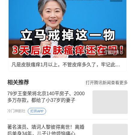
了解详情
凡是皮肤瘙痒1月以上，不管皮痒多久了，牢记此法，快！准！狠！
相关推荐
打开腾讯新闻查看更多
79岁王奎荣将北京140平房子、2000
多万存款，都给了小37岁的妻子
冷门神剧社
打开APP
著名演员、填词人黎彼得离世！离婚
后单身34年，儿子让他烦恼痛心