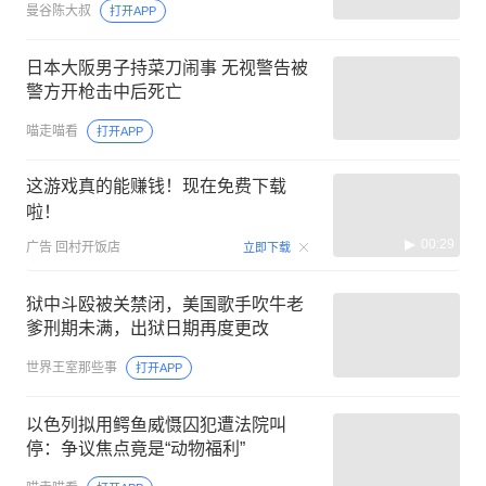
曼谷陈大叔
打开APP
日本大阪男子持菜刀闹事 无视警告被
警方开枪击中后死亡
喵走喵看
打开APP
这游戏真的能赚钱！现在免费下载
啦！
00:29
广告
回村开饭店
立即下载
狱中斗殴被关禁闭，美国歌手吹牛老
爹刑期未满，出狱日期再度更改
世界王室那些事
打开APP
以色列拟用鳄鱼威慑囚犯遭法院叫
停：争议焦点竟是“动物福利”