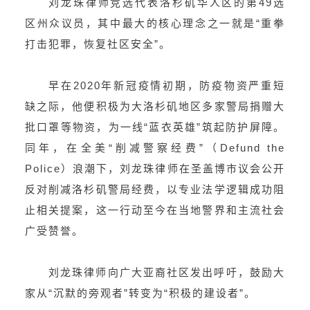
刘龙珠律师竞选代表洛杉矶华人区的第49选
区州众议员，其中最大的核心理念之一就是“重拳
打击犯罪，恢复社区安全”。
早在2020年新冠疫情初期，防疫物资严重短
缺之际，他便积极为大洛杉矶地区多家警局捐赠大
批口罩等物资，为一线“蓝衣英雄”筑起防护屏障。
同年，在全美“削减警察经费”（Defund the
Police）浪潮下，刘龙珠律师在圣盖博市议会公开
反对削减洛杉矶警局经费，以专业法学逻辑成功阻
止相关提案，这一行动至今在当地警界和主流社会
广受赞誉。
刘龙珠律师向广大亚裔社区发出呼吁，鼓励大
家从“沉默的旁观者”转变为“积极的建设者”。