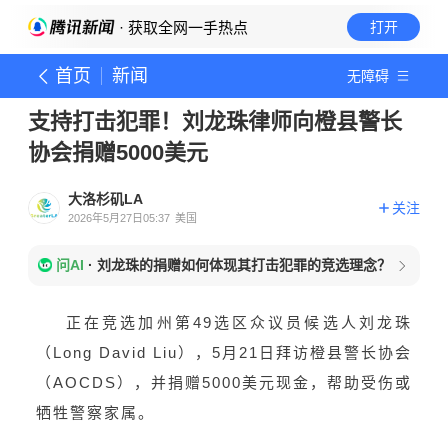
· 获取全网一手热点
打开
首页
新闻
无障碍
支持打击犯罪！刘龙珠律师向橙县警长
协会捐赠5000美元
大洛杉矶LA
关注
2026年5月27日05:37
美国
问AI
·
刘龙珠的捐赠如何体现其打击犯罪的竞选理念？
正在竞选加州第49选区众议员候选人刘龙珠
（Long David Liu），5月21日拜访橙县警长协会
（AOCDS），并捐赠5000美元现金，帮助受伤或
牺牲警察家属。