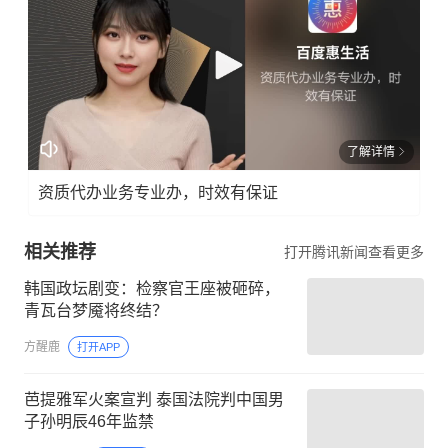
了解详情
资质代办业务专业办，时效有保证
相关推荐
打开腾讯新闻查看更多
韩国政坛剧变：检察官王座被砸碎，
青瓦台梦魇将终结？
方醒鹿
打开APP
芭提雅军火案宣判 泰国法院判中国男
子孙明辰46年监禁