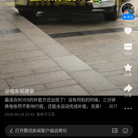
关注
评论
收藏
@
电车吴建豪
分享
最适合BOSS的补能方式出现了！没有司机的时候，三分钟
换电依然不影响行程，还能全自动完成补能，完美！
 ...
展开
2026-05-26 22:41
发布于
江苏
打开
腾讯新闻客户端说两句