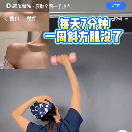
· 获取全网一手热点
打开
首页
视频
无障碍