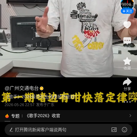
关注
评论
收藏
@
广州交通电台
分享
《歌手》2026最贵的出场费居然是她？
2026-05-26 22:57
发布于
广东
《歌手2026》收官
专题
打开
腾讯新闻客户端说两句