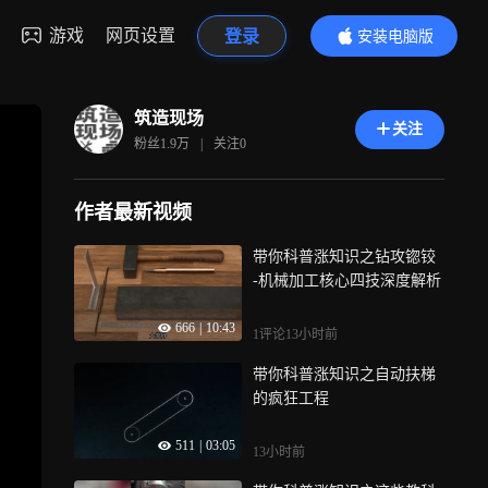
游戏
网页设置
登录
安装电脑版
内容更精彩
筑造现场
关注
粉丝
1.9万
|
关注
0
作者最新视频
带你科普涨知识之钻攻锪铰
-机械加工核心四技深度解析
666
|
10:43
1评论
13小时前
带你科普涨知识之自动扶梯
的疯狂工程
511
|
03:05
13小时前