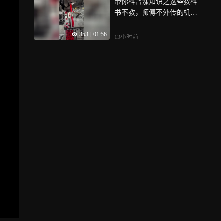
带你科普涨知识之这些教科
书不教，师傅不外传的机加
技能都在这了
353
|
01:56
13小时前