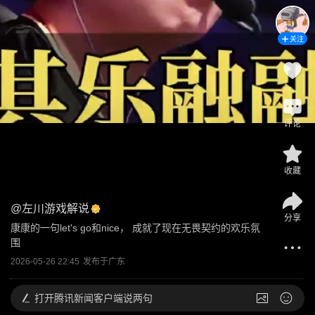
关注
评论
收藏
@
左川游戏解说
分享
康康的一句let's go和nice， 成就了现在无畏契约的欢乐氛
围
2026-05-26 22:45
发布于
广东
打开
腾讯新闻客户端说两句