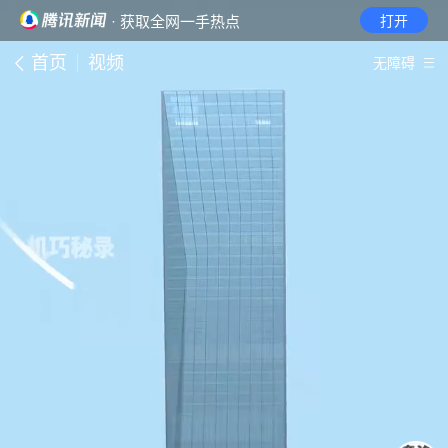
· 获取全网一手热点
打开
首页
视频
无障碍