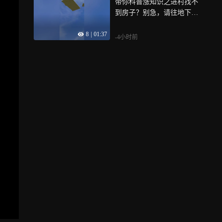
带你科普涨知识之进村找不
到房子？别急，请往地下
看！
8
|
01:37
-4小时前