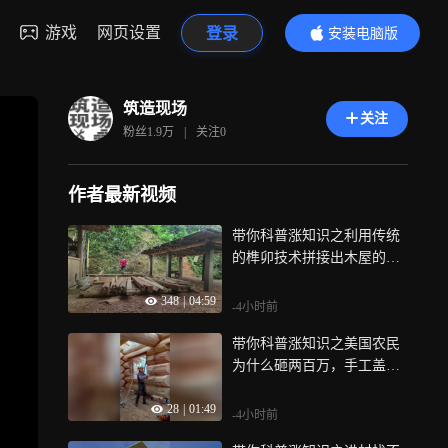
游戏
网页设置
登录
安装电脑版
内容更精彩
筑造现场
关注
粉丝
1.9万
|
关注
0
作者最新视频
带你科普涨知识之利用传统
的榫卯技术拼接出木屋的框
架
348
|
04:59
-4小时前
带你科普涨知识之美国农民
为什么砸两百万，手工盖一
栋不用水泥的
28
|
01:49
-4小时前