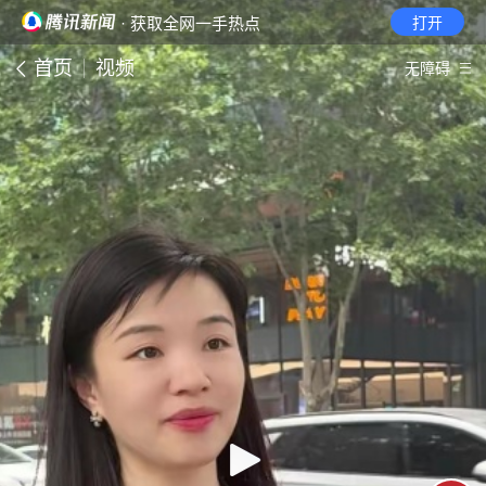
· 获取全网一手热点
打开
首页
视频
无障碍