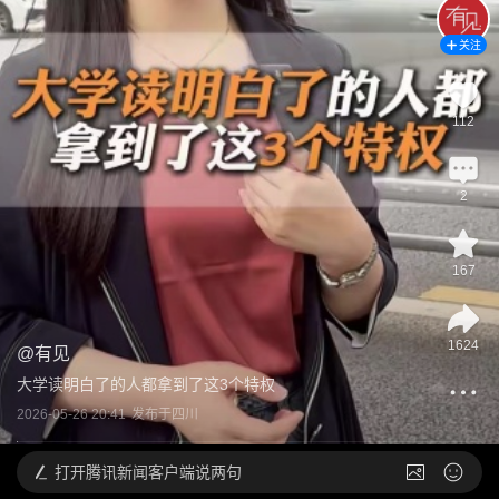
关注
112
2
167
1624
@
有见
大学读明白了的人都拿到了这3个特权
2026-05-26 20:41
发布于
四川
打开
腾讯新闻客户端说两句