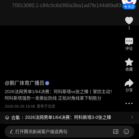
70013080.1-c84c0c6d360a3ba1ad7fe144d69a8394
关注
1
评论
收藏
@
鹅厂体育广播员
分享
2026法网男单1/64决赛：阿科斯塔vs张之臻丨掌控主动！
阿科斯塔强势一发撕扯防线 正拍对角线拿下制胜分
2026-05-26 19:48
发布于
北京
2026法网男单1/64决赛：阿科斯塔3-0张之臻
合集
打开
腾讯新闻客户端说两句