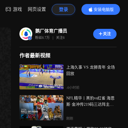
游戏
网页设置
登录
安装电脑版
内容更精彩
鹅厂体育广播员
关注
粉丝
6.7万
|
关注
6
作者最新视频
上海久事 VS 龙狮青年 全场
回放
63
|
02:00:37
-6小时前
NFL精华丨黑豹vs红雀 海恩
斯·金冲传219码三达阵主宰
比赛
3
|
40:02
刚刚