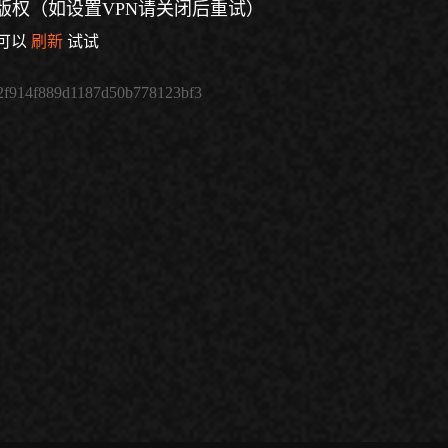
版权（如设置VPN请关闭后重试）
可以
刷新
试试
2f914f889d1187d50b778123bf3
倍速