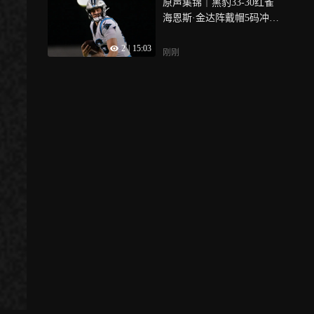
原声集锦｜黑豹33-30红雀
海恩斯·金达阵戴帽5码冲锋
绝杀比赛
2
|
15:03
刚刚