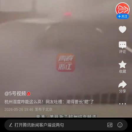
关注
评论
收藏
分享
@
5号视频
杭州湿度咋能这么高！网友吐槽：潮得要长“鳃”了
2026-05-26 19:46
发布于
北京
打开
腾讯新闻客户端说两句