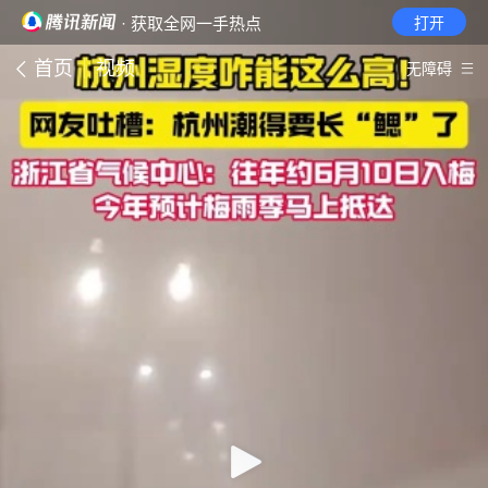
· 获取全网一手热点
打开
首页
视频
无障碍