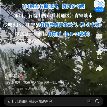
关注
2
评论
收藏
2
@
伍视频
出行请注意！未来三天宁夏有6～8级阵风
2026-05-26 19:46
发布于
北京
打开
腾讯新闻客户端说两句