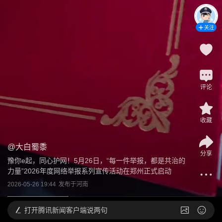
关注
评论
收藏
@
大白蜀黍
分享
豫你e起，同心护网！5月26日，“每一件举报，都是共治的
力量”2026年度网络举报系列宣传活动在郑州正式启动
2026-05-26 19:44
发布于
河南
打开
腾讯新闻客户端说两句