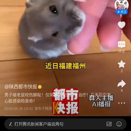
关注
3
评论
2
@
陕西都市快报
4
男子被老鼠咬伤脚趾！仅简单处理伤口未治疗！几天后引发
心脏感染险丧命！
2026-05-26 19:42
发布于
陕西
打开
腾讯新闻客户端说两句