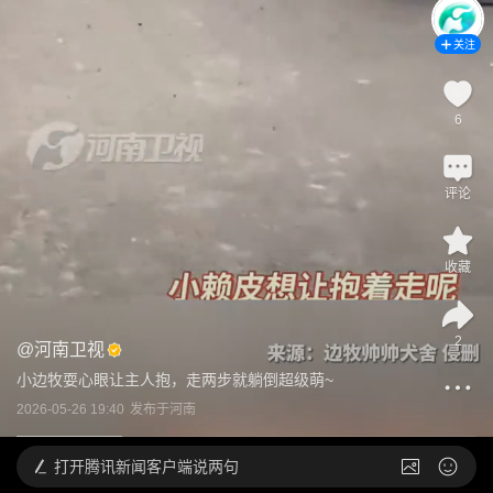
关注
6
评论
收藏
2
@
河南卫视
小边牧耍心眼让主人抱，走两步就躺倒超级萌~
2026-05-26 19:40
发布于
河南
打开
腾讯新闻客户端说两句