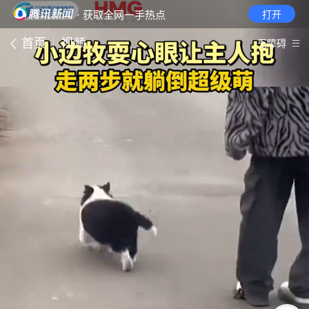
· 获取全网一手热点
打开
首页
视频
无障碍