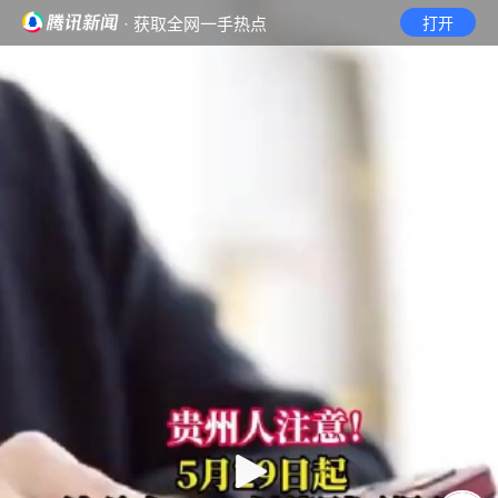
· 获取全网一手热点
打开
首页
视频
无障碍