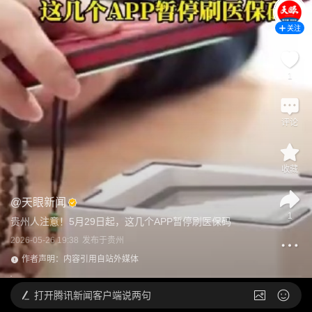
关注
1
评论
收藏
@
天眼新闻
1
贵州人注意！5月29日起，这几个APP暂停刷医保码
2026-05-26 19:38
发布于
贵州
作者声明：内容引用自站外媒体
打开
腾讯新闻客户端说两句