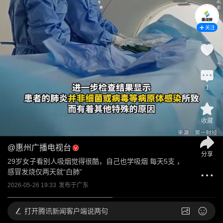
关注
1
收藏
@
惠州广播电视台
分享
29岁女子看别人吸烟觉得很酷，自己也学吸烟 每天5支 ，
感冒发烧仅两天就“白肺”
2026-05-26 19:33
发布于
广东
打开
腾讯新闻客户端说两句