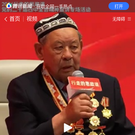
· 获取全网一手热点
打开
首页
视频
无障碍