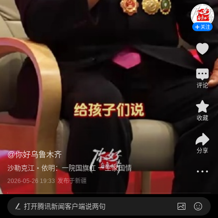
关注
评论
收藏
分享
@
你好乌鲁木齐
沙勒克江・依明：一院国旗红 一生家国情
2026-05-26 19:33
发布于
新疆
打开
腾讯新闻客户端说两句