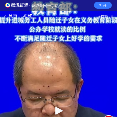
· 获取全网一手热点
打开
首页
视频
无障碍