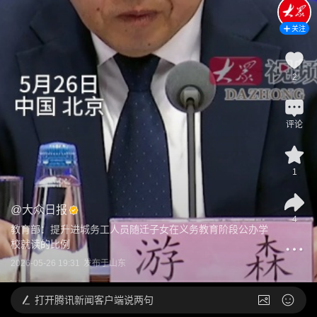
关注
2
评论
1
@
大众日报
4
教育部：提升进城务工人员随迁子女在义务教育阶段公办学
校就读的比例
2026-05-26 19:31
发布于
山东
打开
腾讯新闻客户端说两句