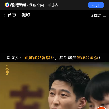
· 获取全网一手热点
打开
首页
视频
无障碍