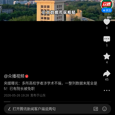
关注
8
1
4
@
众播视频
45
央媒曝光：多所高校学者涉学术不端，一整列数据末尾全是
5！已有院长被免职
2026-05-26 19:28
发布于
山东
打开
腾讯新闻客户端说两句