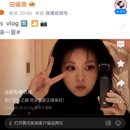
关注
4
评论
2
8
@
超有梗表妹
我们田作之赫 完全就是正缘来的！
2026-05-26 19:25
发布于
湖南
打开
腾讯新闻客户端说两句