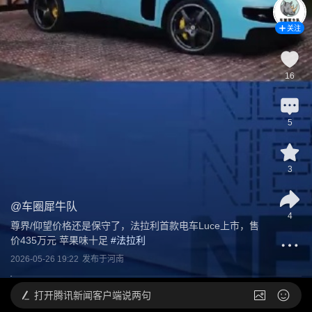
关注
16
5
3
@
车圈犀牛队
4
尊界/仰望价格还是保守了，法拉利首款电车Luce上市，售
价435万元 苹果味十足
 #
法拉利
2026-05-26 19:22
发布于
河南
打开
腾讯新闻客户端说两句