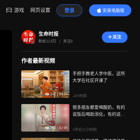
游戏
网页设置
登录
安装电脑版
内容更精彩
生命时报
关注
粉丝
22.8万
|
关注
0
作者最新视频
手把手教老人学中医，这所
大学在社区开课了
145
|
04:53
-4小时前
很多朋友都爱喝酸奶，有的
说饭后喝助消化，有的说晚
上喝补钙，到底哪个对？今
291
|
02:06
天咱们就聊聊，酸奶到底怎
1评论
21小时前
么喝、怎么选