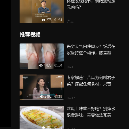
体检发现结节，情绪波动是
元凶吗？
275
|
01:31
昨天
推荐视频
恶劣天气困住脚步？饭后在
家坚持这个动作，膝盖越练
越年轻
4.8万
|
01:04
07-11
专家解惑：苦瓜为何叫君子
菜？搭配任何食材，只苦自
己不苦别人
2492
|
01:13
07-17
丝瓜土味重不好吃？别焯水
浪费鲜味，蒜蓉做法完美去
异味
382
|
01:52