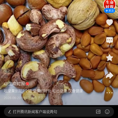
关注
3
评论
1
8
@
生命时报
吃坚果别犯7个错 坚果的好处 吃出健康 饮食健康
2026-06-20 19:13
发布于
北京
打开
腾讯新闻客户端说两句