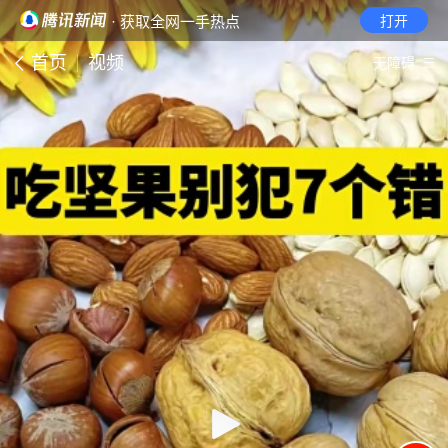
· 获取全网一手热点
打开
首页
视频
无障碍