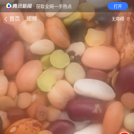
· 获取全网一手热点
打开
首页
视频
无障碍