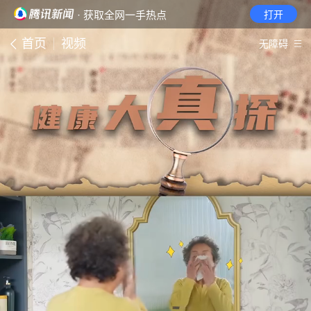
· 获取全网一手热点
打开
首页
视频
无障碍