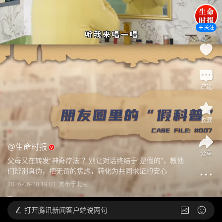
关注
评论
收藏
@
生命时报
分享
父母又在转发“神奇疗法”？别让对话终结于“是假的”，教他
们辨别真伪，把无谓的焦虑，转化为共同求证的安心
2026-06-20 19:01
发布于
北京
打开
腾讯新闻客户端说两句