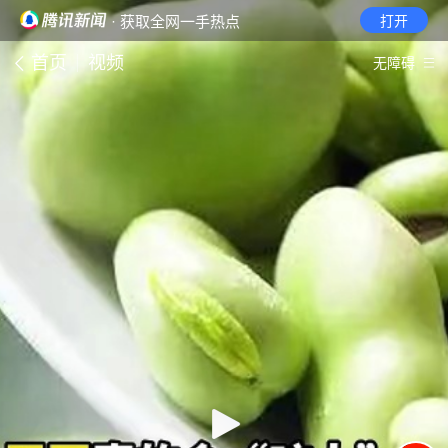
· 获取全网一手热点
打开
首页
视频
无障碍