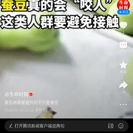
关注
1
评论
收藏
3
@
生命时报
蚕豆病需要避开的不只是蚕豆
2026-06-19 13:18
发布于
北京
打开
腾讯新闻客户端说两句