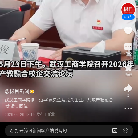
关注
评论
收藏
@
极目新闻
2
武汉工商学院携手近40家央企及龙头企业，共筑产教融合
“命运共同体”
2026-05-26 18:19
发布于
湖北
打开
腾讯新闻客户端说两句