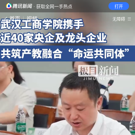
· 获取全网一手热点
打开
首页
视频
无障碍