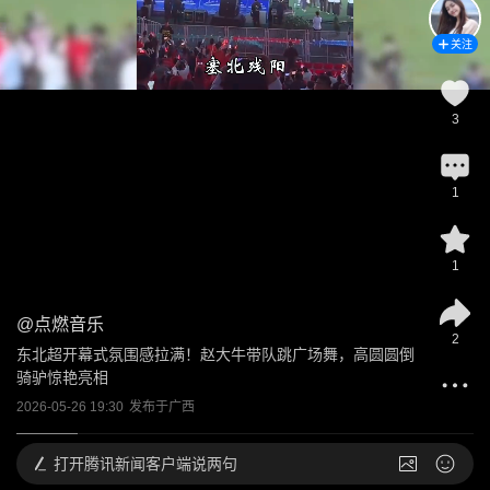
关注
3
1
1
@
点燃音乐
2
东北超开幕式氛围感拉满！赵大牛带队跳广场舞，高圆圆倒
骑驴惊艳亮相
2026-05-26 19:30
发布于
广西
打开
腾讯新闻客户端说两句