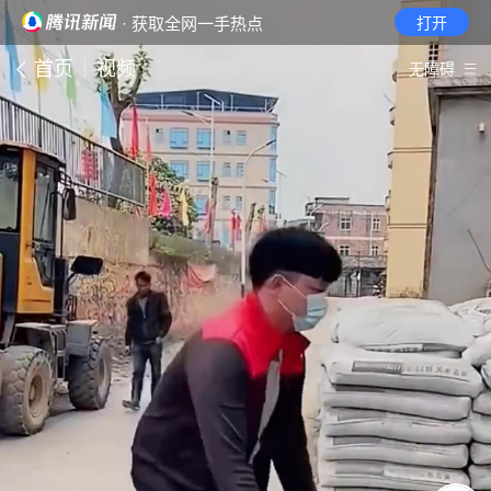
· 获取全网一手热点
打开
首页
视频
无障碍