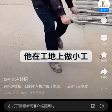
关注
1.8万
634
5696
9393
@
小北有妙招
运水泥妙招！自制小车搬运百斤水泥，干活省心又高效
2026-05-27 16:10
发布于
甘肃
打开
腾讯新闻客户端说两句