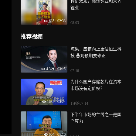
锂矿双龙，赣锋锂业和天齐
锂业
635
|
02:38
08-03
推荐视频
陈果：应该向上重估恒生科
技 悲观预期要修正
4.3万
|
03:15
07-16
为什么国产存储芯片在资本
市场没有定价权？
1682
|
05:24
1评论
07-14
下半年市场的主线之一是国
产算力
664
|
01:16