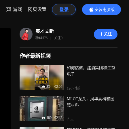
游戏
网页设置
登录
安装电脑版
内容更精彩
英才立新
关注
粉丝
576
|
关注
0
作者最新视频
如何估值，建滔集团和生益
电子
334
|
02:26
12小时前
MLCC龙头，风华高科和国
瓷材料
480
|
02:42
昨天