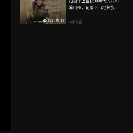
拍摄于上世纪90年代的四川
凉山州，记录下当地彝族人
的生活日常~
108
|
01:18
-4小时前