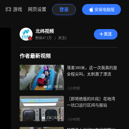
游戏
网页设置
登录
安装电脑版
内容更精彩
北纬视频
关注
粉丝
47.1万
|
关注
1
作者最新视频
落差380米，这一次我真的是
全程尖叫，太刺激了漂流
85
|
00:56
-5小时前
［即将绝版的片段］花地湾
一坑口运行区间与报站
234
|
02:02
-5小时前