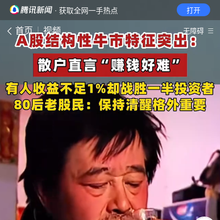
· 获取全网一手热点
打开
首页
视频
无障碍