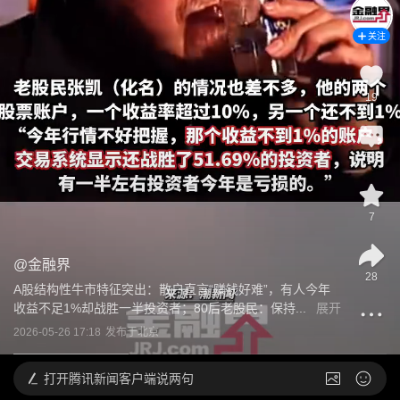
关注
19
评论
7
@
金融界
28
A股结构性牛市特征突出：散户直言“赚钱好难”，有人今年
收益不足1%却战胜一半投资者；80后老股民：保持...
展开
2026-05-26 17:18
发布于
北京
打开
腾讯新闻客户端说两句