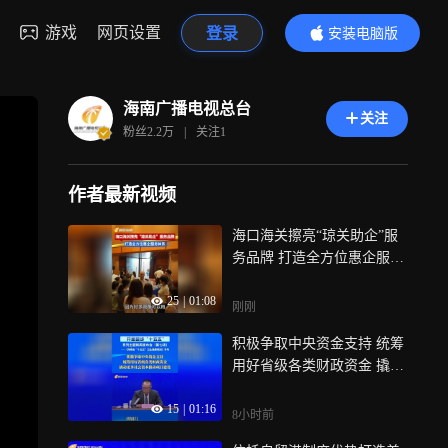
游戏
网页设置
登录
安装电脑版
内容更精彩
海南广播电视总台
关注
粉丝
2.2万
|
关注
1
作者最新视频
海口海关擦亮“琼关助企”服
务品牌 打造全方位惠企服务
体系
25
|
01:08
刚刚
积极争取中央资金支持 统筹
用好省级各类财政资金 撬动
更多社会资本推动项目建设
15
|
01:16
8小时前