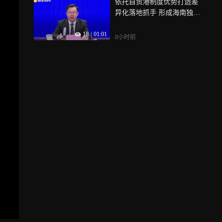
依托自贸港制度优势打造差
异化落地抓手 形成海南独有
实施路径
18
|
01:01
8小时前