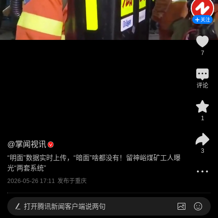
关注
7
评论
1
@
掌闻视讯
3
“明面”数据实时上传，“暗面”啥都没有！留神峪煤矿工人曝
光“两套系统”
2026-05-26 17:11
发布于
重庆
打开
腾讯新闻客户端说两句