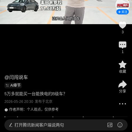
关注
3
1
收藏
@
闫闯说车
AI章节
分享
5万多就能买一台能换电的B级车？
2026-05-26 20:30
发布于
北京
作者声明：个人观点，仅供参考
打开
腾讯新闻客户端说两句