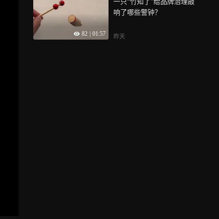
一只“竹知了”给品牌治理敲
对绿茵场最纯粹的眷恋，愿
响了哪些警钟？
这份热爱不被岁月磨灭，让
每一颗热爱足球的种子，都
82
|
01:57
能毫无后顾之忧地自由生
昨天
长，12岁即毕业，虽是无
奈，但也热爱