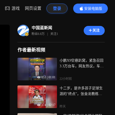
游戏
网页设置
登录
安装电脑版
内容更精彩
中国蓝新闻
关注
粉丝
6.8万
|
关注
1
作者最新视频
小鹏X9空悬趴窝，紧急召回
3.3万台车，网友热议，车主
投诉，小鹏就是这么对待自
853
|
01:01
己的“鹏友”吗？小鹏回应：
22小时前
原因是前空气弹簧存在漏气
十二岁，是许多孩子足球生
隐患，空气悬架曾是百万豪
涯的“终点”，张金龙教练含
车才使用的硬件，如今成为3
泪道出“毕业快乐”，背后是
0万汽车“标配”，配置下放是
374
|
02:17
现实的无奈，这份告别虽令
进步，技术可以快，但安全
昨天
人惋惜，却也折射出少年们
不能赶！