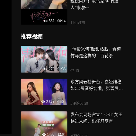
统统闪开！鸵鸟家族“代言
人”来啦～
557
|
00:14
11小时前
推荐视频
“情投义何”超甜贴贴，青梅
竹马是这样的！百花杀
272
|
01:38
07-15
东方风云榜舞台，袁娅维稳
如CD嗓音好慵懒，张碧晨开
口梦回《逐玉》
2.8万
|
01:04
5评论
06-29
发布会现场官宣：‌OST 女王
路过人间，出任舒享官
1470
|
12:04