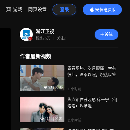
游戏
网页设置
登录
安装电脑版
内容更精彩
浙江卫视
关注
粉丝
2.5万
|
关注
2
作者最新视频
青春炽热，岁月懵懂，幸有
彼此，温柔以照，炽热以答
93
|
00:45
11小时前
焦点锁住苏晓彤 徐一宁（何
洛洛）炸场啦
1151
|
00:21
11小时前