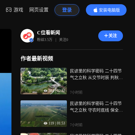
游戏
网页设置
登录
安装电脑版
内容更精彩
C位看新闻
关注
粉丝
3.5万
|
关注
0
作者最新视频
民谚里的科学密码 二十四节
气之立秋 从交节时辰 判秋后
暑凉
584
|
02:32
7小时前
民谚里的科学密码 二十四节
气之立秋 守农时底线 保全年
收成
119
|
01:53
7小时前