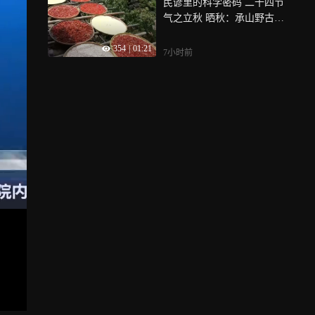
民谚里的科学密码 二十四节
气之立秋 晒秋：承山野古俗
祈岁岁丰登
354
|
01:21
7小时前