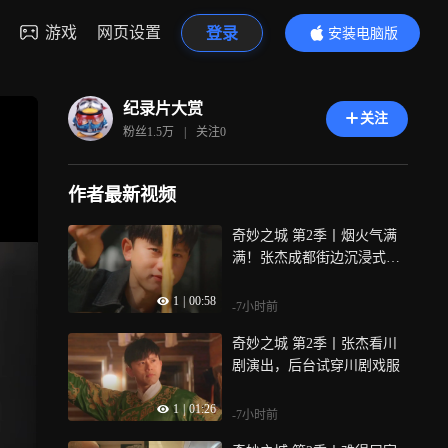
游戏
网页设置
登录
安装电脑版
内容更精彩
纪录片大赏
关注
粉丝
1.5万
|
关注
0
作者最新视频
奇妙之城 第2季丨烟火气满
满！张杰成都街边沉浸式嗦
面
1
|
00:58
-7小时前
奇妙之城 第2季丨张杰看川
剧演出，后台试穿川剧戏服
1
|
01:26
-7小时前