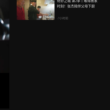
奇妙之城 第2季丨难得居家
时刻！张杰陪伴父母下厨
3
|
02:00
-7小时前