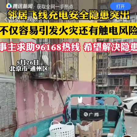
· 获取全网一手热点
打开
首页
视频
无障碍