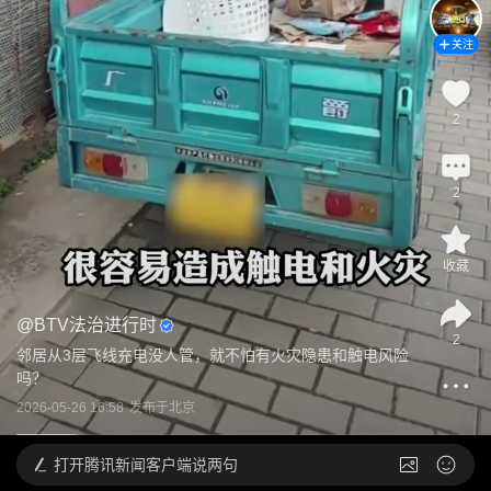
关注
2
2
收藏
@
BTV法治进行时
2
邻居从3层飞线充电没人管，就不怕有火灾隐患和触电风险
吗？
2026-05-26 16:58
发布于
北京
打开
腾讯新闻客户端说两句