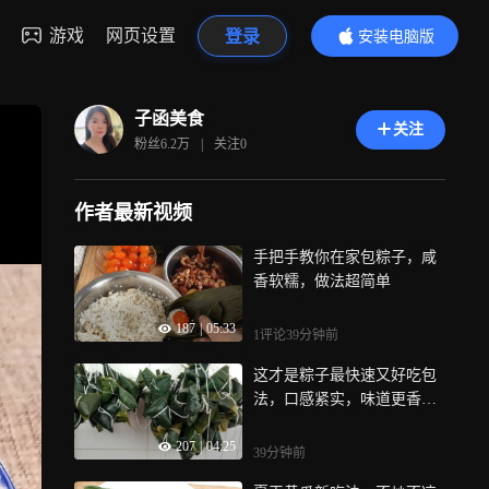
游戏
网页设置
登录
安装电脑版
内容更精彩
子函美食
关注
粉丝
6.2万
|
关注
0
作者最新视频
手把手教你在家包粽子，咸
香软糯，做法超简单
187
|
05:33
1评论
39分钟前
这才是粽子最快速又好吃包
法，口感紧实，味道更香，
让人垂涎欲滴
207
|
04:25
39分钟前