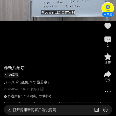
关注
1
收藏
@
新八闲唠
AI章节
分享
八一八 奕派M8:含华量最高？
2026-05-26 16:50
发布于
浙江
作者声明：个人观点，仅供参考
打开
腾讯新闻客户端说两句