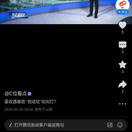
关注
5
2
1
1
@
C位看点
夏收遇暴雨 “抢收仗”如何打？
2026-05-26 16:48
发布于
山西
打开
腾讯新闻客户端说两句