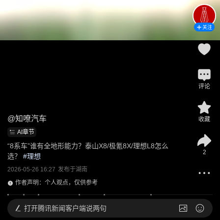
关注
评论
@
知嘹汽车
收藏
AI章节
“8系车”谁有全地形能力？泰山X8/极氪8X/理想L8怎么
2
选？
 #
理想
2026-05-26 16:27
发布于
湖南
作者声明：个人观点，仅供参考
打开
腾讯新闻客户端说两句