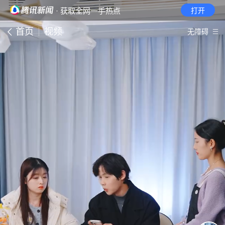
· 获取全网一手热点
打开
首页
视频
无障碍