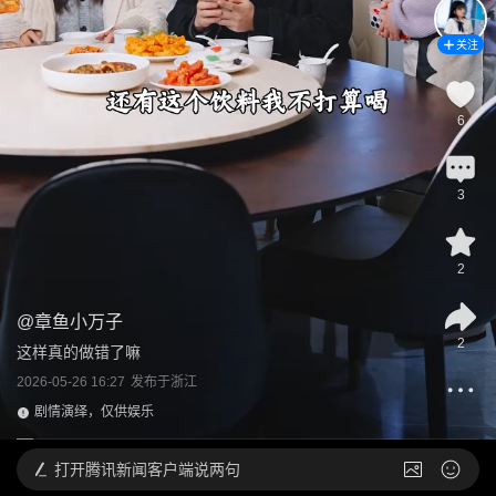
关注
6
3
2
@
章鱼小万子
2
这样真的做错了嘛
2026-05-26 16:27
发布于
浙江
剧情演绎，仅供娱乐
打开
腾讯新闻客户端说两句