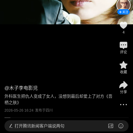
关注
4
评论
收藏
@
木子李电影児
分享
外科医生把仇人变成了女人，没想到最后却爱上了对方《吾
栖之肤》
2026-05-26 16:24
发布于
四川
打开
腾讯新闻客户端说两句